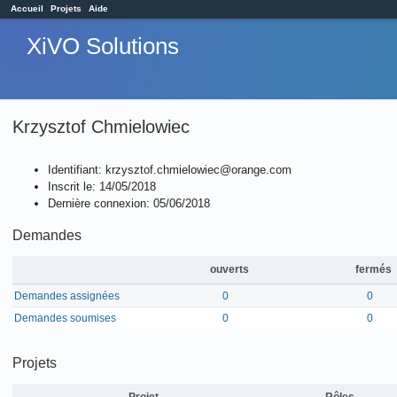
Accueil
Projets
Aide
XiVO Solutions
Krzysztof Chmielowiec
Identifiant: krzysztof.chmielowiec@orange.com
Inscrit le: 14/05/2018
Dernière connexion: 05/06/2018
Demandes
ouverts
fermés
Demandes assignées
0
0
Demandes soumises
0
0
Projets
Projet
Rôles