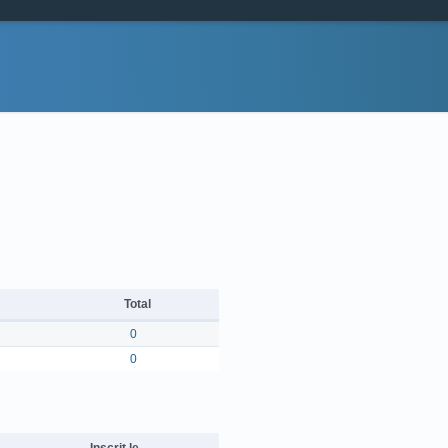
Total
0
0
Inscrit le