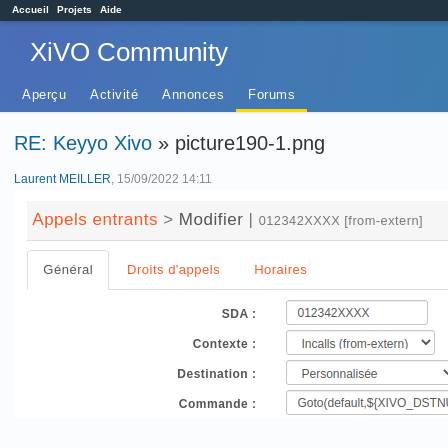
Accueil
Projets
Aide
XiVO Community
Aperçu
Activité
Annonces
Forums
RE: Keyyo Xivo
» picture190-1.png
Laurent MEILLER
, 15/09/2022 14:11