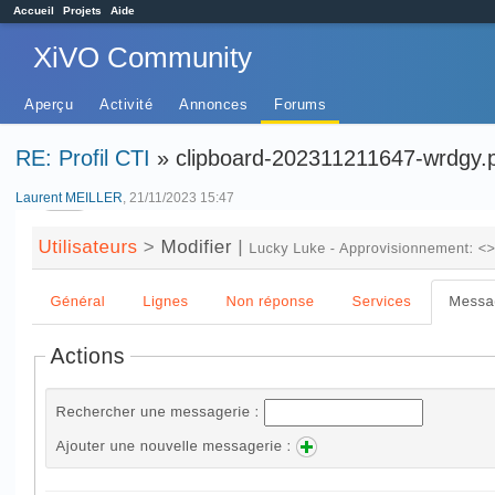
Accueil
Projets
Aide
XiVO Community
Aperçu
Activité
Annonces
Forums
RE: Profil CTI
» clipboard-202311211647-wrdgy.
Laurent MEILLER
, 21/11/2023 15:47