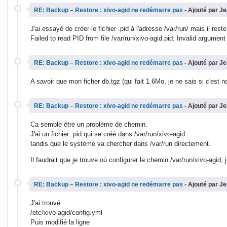
RE: Backup – Restore : xivo-agid ne redémarre pas
- Ajouté par J
J'ai essayé de créer le fichier .pid à l'adresse /var/run/ mais il rest
Failed to read PID from file /var/run/xivo-agid.pid: Invalid argument
RE: Backup – Restore : xivo-agid ne redémarre pas
- Ajouté par J
A savoir que mon ficher db.tgz (qui fait 1.6Mo, je ne sais si c'est
RE: Backup – Restore : xivo-agid ne redémarre pas
- Ajouté par J
Ca semble être un problème de chemin.
J'ai un fichier .pid qui se créé dans /var/run/xivo-agid
tandis que le système va chercher dans /var/run directement.
Il faudrait que je trouve où configurer le chemin /var/run/xivo-agid, 
RE: Backup – Restore : xivo-agid ne redémarre pas
- Ajouté par J
J'ai trouvé
/etc/xivo-agid/config.yml
Puis modifié la ligne