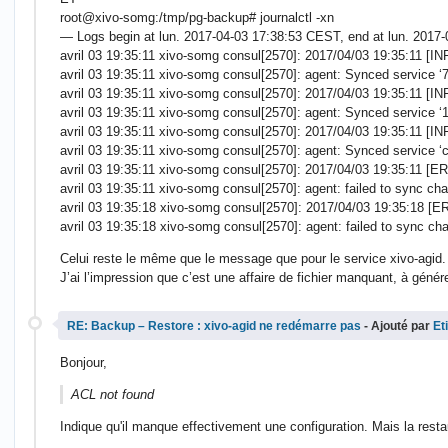
root@xivo-somg:/tmp/pg-backup# journalctl -xn
— Logs begin at lun. 2017-04-03 17:38:53 CEST, end at lun. 201
avril 03 19:35:11 xivo-somg consul[2570]: 2017/04/03 19:35:11 [
avril 03 19:35:11 xivo-somg consul[2570]: agent: Synced service
avril 03 19:35:11 xivo-somg consul[2570]: 2017/04/03 19:35:11 [
avril 03 19:35:11 xivo-somg consul[2570]: agent: Synced service
avril 03 19:35:11 xivo-somg consul[2570]: 2017/04/03 19:35:11 [I
avril 03 19:35:11 xivo-somg consul[2570]: agent: Synced service ‘
avril 03 19:35:11 xivo-somg consul[2570]: 2017/04/03 19:35:11 [ER
avril 03 19:35:11 xivo-somg consul[2570]: agent: failed to sync c
avril 03 19:35:18 xivo-somg consul[2570]: 2017/04/03 19:35:18 [ER
avril 03 19:35:18 xivo-somg consul[2570]: agent: failed to sync c
Celui reste le même que le message que pour le service xivo-agid.
J’ai l’impression que c’est une affaire de fichier manquant, à génére
RE: Backup – Restore : xivo-agid ne redémarre pas
- Ajouté par
Et
Bonjour,
ACL not found
Indique qu'il manque effectivement une configuration. Mais la restaur