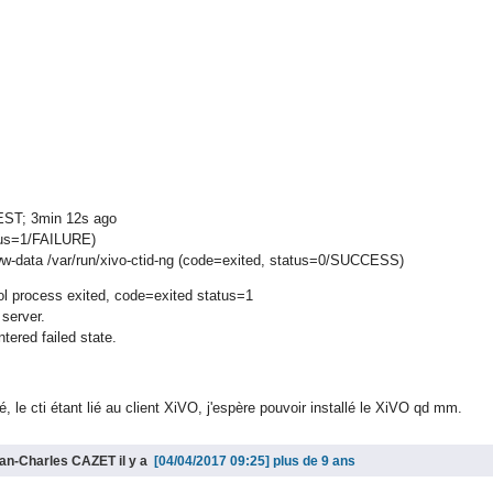
 CEST; 3min 12s ago
atus=1/FAILURE)
ww-data /var/run/xivo-ctid-ng (code=exited, status=0/SUCCESS)
rol process exited, code=exited status=1
 server.
tered failed state.
é, le cti étant lié au client XiVO, j'espère pouvoir installé le XiVO qd mm.
ean-Charles CAZET il y a
plus de 9 ans