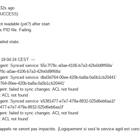
 32s ago
0/SUCCESS)
t readable (yet?) after start.
 PID file. Failing.
ailed state.
03 19:04:24 CEST. —
agent: Synced service ’65c7f78c-a0ae-4106-b7a3-42fe0d9ff68a’
f78c-a0ae-4106-b7a3-42fe0d9ff68a’
 agent: Synced service ‘dbd3d764-00ee-420b-ba8a-0a5b1cb20441’
3d764-00ee-420b-ba8a-0a5b1cb20441’
ent: failed to sync changes: ACL not found
s: ACL not found
 agent: Synced service ‘e5381477-e7e7-479a-8832-025d6eb6aa1f’
81477-e7e7-479a-8832-025d6eb6aa1f’
ent: failed to sync changes: ACL not found
: ACL not found`
’appels ne seront pas impactés. (Logiquement si seul le service agid est conc