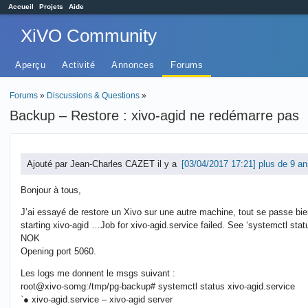
Accueil
Projets
Aide
XiVO Community
Aperçu
Activité
Annonces
Forums
Forums
»
Discussions & Questions
»
Backup – Restore : xivo-agid ne redémarre pas
Ajouté par Jean-Charles CAZET il y a
plus de 9 an
Bonjour à tous,
J’ai essayé de restore un Xivo sur une autre machine, tout se passe bie
starting xivo-agid …Job for xivo-agid.service failed. See ‘systemctl status
NOK
Opening port 5060.
Les logs me donnent le msgs suivant :
root@xivo-somg:/tmp/pg-backup# systemctl status xivo-agid.service
`● xivo-agid.service – xivo-agid server