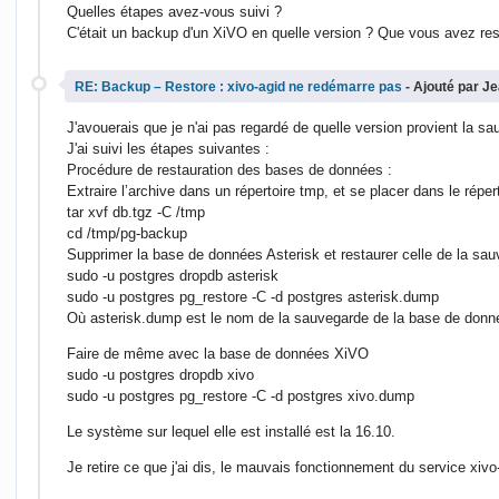
Quelles étapes avez-vous suivi ?
C'était un backup d'un XiVO en quelle version ? Que vous avez res
RE: Backup – Restore : xivo-agid ne redémarre pas
- Ajouté par J
J'avouerais que je n'ai pas regardé de quelle version provient la s
J'ai suivi les étapes suivantes :
Procédure de restauration des bases de données :
Extraire l’archive dans un répertoire tmp, et se placer dans le réper
tar xvf db.tgz -C /tmp
cd /tmp/pg-backup
Supprimer la base de données Asterisk et restaurer celle de la sau
sudo -u postgres dropdb asterisk
sudo -u postgres pg_restore -C -d postgres asterisk.dump
Où asterisk.dump est le nom de la sauvegarde de la base de données
Faire de même avec la base de données XiVO
sudo -u postgres dropdb xivo
sudo -u postgres pg_restore -C -d postgres xivo.dump
Le système sur lequel elle est installé est la 16.10.
Je retire ce que j'ai dis, le mauvais fonctionnement du service xi