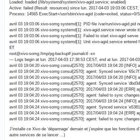
Loaded: loaded (/lib/systemd/system/xivo-agid.service; enabled)
Active: failed (Result: resources) since lun. 2017-04-03 19:03:06 CEST;
Process: 14565 ExecStart=/usr/sbin/xivo-agid (code=exited, status=
avril 03 19:03:06 xivo-somg systemd[1]: PID file /var/run/xivo-agid.pid no
avril 03 19:03:06 xivo-somg systemd[1]: xivo-agid.service never wrote its
avril 03 19:03:06 xivo-somg systemd[1]: Failed to start xivo-agid server.
avril 03 19:03:06 xivo-somg systemd[1]: Unit xivo-agid.service entered f
ET
root@xivo-somg:/tmp/pg-backup# journalctl -xn
— Logs begin at lun. 2017-04-03 17:38:53 CEST, end at lun. 2017-04-
avril 03 19:04:20 xivo-somg consul[2570]: 2017/04/03 19:04:20 [INFO] 
avril 03 19:04:20 xivo-somg consul[2570]: agent: Synced service ’65c7
avril 03 19:04:20 xivo-somg consul[2570]: 2017/04/03 19:04:20 [INFO]
avril 03 19:04:20 xivo-somg consul[2570]: agent: Synced service ‘dbd
avril 03 19:04:20 xivo-somg consul[2570]: 2017/04/03 19:04:20 [ERR] ag
avril 03 19:04:20 xivo-somg consul[2570]: agent: failed to sync change
avril 03 19:04:24 xivo-somg consul[2570]: 2017/04/03 19:04:24 [INFO]
avril 03 19:04:24 xivo-somg consul[2570]: agent: Synced service ‘e53
avril 03 19:04:24 xivo-somg consul[2570]: 2017/04/03 19:04:24 [ERR] ag
avril 03 19:04:24 xivo-somg consul[2570]: agent: failed to sync changes
J’installe ce Xivo de ‘dépannage’ demain et j’espère que les fonctions d
autre services de se lancer …)