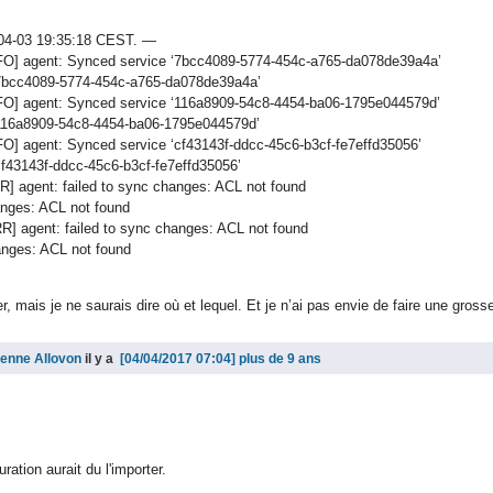
7-04-03 19:35:18 CEST. —
INFO] agent: Synced service ‘7bcc4089-5774-454c-a765-da078de39a4a’
 ‘7bcc4089-5774-454c-a765-da078de39a4a’
INFO] agent: Synced service ‘116a8909-54c8-4454-ba06-1795e044579d’
 ‘116a8909-54c8-4454-ba06-1795e044579d’
NFO] agent: Synced service ‘cf43143f-ddcc-45c6-b3cf-fe7effd35056’
cf43143f-ddcc-45c6-b3cf-fe7effd35056’
R] agent: failed to sync changes: ACL not found
hanges: ACL not found
R] agent: failed to sync changes: ACL not found
hanges: ACL not found
r, mais je ne saurais dire où et lequel. Et je n’ai pas envie de faire une gross
ienne Allovon
il y a
plus de 9 ans
ation aurait du l'importer.