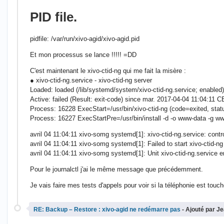
PID file.
pidfile: /var/run/xivo-agid/xivo-agid.pid
Et mon processus se lance !!!!! =DD
C'est maintenant le xivo-ctid-ng qui me fait la misère :
● xivo-ctid-ng.service - xivo-ctid-ng server
Loaded: loaded (/lib/systemd/system/xivo-ctid-ng.service; enabled)
Active: failed (Result: exit-code) since mar. 2017-04-04 11:04:11
Process: 16228 ExecStart=/usr/bin/xivo-ctid-ng (code=exited, st
Process: 16227 ExecStartPre=/usr/bin/install -d -o www-data -g w
avril 04 11:04:11 xivo-somg systemd[1]: xivo-ctid-ng.service: cont
avril 04 11:04:11 xivo-somg systemd[1]: Failed to start xivo-ctid-ng
avril 04 11:04:11 xivo-somg systemd[1]: Unit xivo-ctid-ng.service en
Pour le journalctl j'ai le même message que précédemment.
Je vais faire mes tests d'appels pour voir si la téléphonie est touch
RE: Backup – Restore : xivo-agid ne redémarre pas
- Ajouté par J