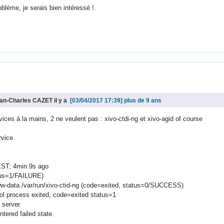
blème, je serais bien intéressé !.
ean-Charles CAZET il y a
plus de 9 ans
vices à la mains, 2 ne veulent pas : xivo-ctdi-ng et xivo-agid of course
rvice
CEST; 4min 9s ago
atus=1/FAILURE)
ww-data /var/run/xivo-ctid-ng (code=exited, status=0/SUCCESS)
rol process exited, code=exited status=1
 server.
tered failed state.