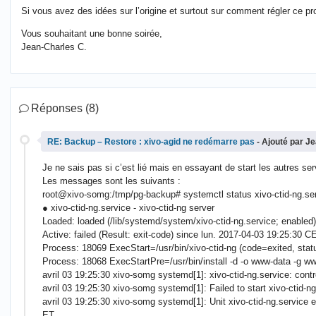
Si vous avez des idées sur l’origine et surtout sur comment régler ce pro
Vous souhaitant une bonne soirée,
Jean-Charles C.
Réponses (8)
RE: Backup – Restore : xivo-agid ne redémarre pas
- Ajouté par J
Je ne sais pas si c’est lié mais en essayant de start les autres ser
Les messages sont les suivants :
root@xivo-somg:/tmp/pg-backup# systemctl status xivo-ctid-ng.se
● xivo-ctid-ng.service - xivo-ctid-ng server
Loaded: loaded (/lib/systemd/system/xivo-ctid-ng.service; enabled)
Active: failed (Result: exit-code) since lun. 2017-04-03 19:25:30 
Process: 18069 ExecStart=/usr/bin/xivo-ctid-ng (code=exited, st
Process: 18068 ExecStartPre=/usr/bin/install -d -o www-data -g w
avril 03 19:25:30 xivo-somg systemd[1]: xivo-ctid-ng.service: cont
avril 03 19:25:30 xivo-somg systemd[1]: Failed to start xivo-ctid-ng
avril 03 19:25:30 xivo-somg systemd[1]: Unit xivo-ctid-ng.service en
ET