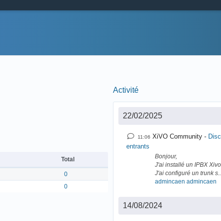
Activité
22/02/2025
XiVO Community
Disc
11:06
entrants
Bonjour,
Total
J'ai installé un IPBX Xi
J'ai configuré un trunk s..
0
admincaen admincaen
0
14/08/2024