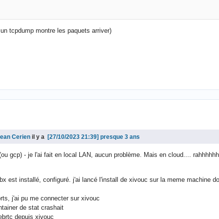
et un tcpdump montre les paquets arriver)
ean Cerien
il y a
presque 3 ans
(ou gcp) - je l'ai fait en local LAN, aucun problème. Mais en cloud.... rahhhhhh
bx est installé, configuré. j'ai lancé l'install de xivouc sur la meme machine do
ts, j'ai pu me connecter sur xivouc
tainer de stat crashait
ebrtc depuis xivouc