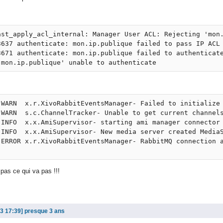
st_apply_acl_internal: Manager User ACL: Rejecting 'mon.
637 authenticate: mon.ip.publique failed to pass IP ACL 
671 authenticate: mon.ip.publique failed to authenticate
WARN  x.r.XivoRabbitEventsManager- Failed to initialize 
WARN  s.c.ChannelTracker- Unable to get current channels
INFO  x.x.AmiSupervisor- starting ami manager connector 
 INFO  x.x.AmiSupervisor- New media server created MediaS
ERROR x.r.XivoRabbitEventsManager- RabbitMQ connection a
 pas ce qui va pas !!!
presque 3 ans