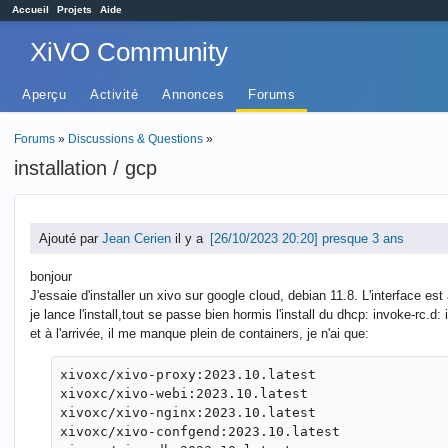
Accueil
Projets
Aide
XiVO Community
Aperçu
Activité
Annonces
Forums
Forums
»
Discussions & Questions
»
installation / gcp
Ajouté par
Jean Cerien
il y a
presque 3 ans
bonjour
J'essaie d'installer un xivo sur google cloud, debian 11.8. L'interface est
je lance l'install,tout se passe bien hormis l'install du dhcp: invoke-rc.d: i
et à l'arrivée, il me manque plein de containers, je n'ai que:
xivoxc/xivo-proxy:2023.10.latest

xivoxc/xivo-webi:2023.10.latest

xivoxc/xivo-nginx:2023.10.latest

xivoxc/xivo-confgend:2023.10.latest
