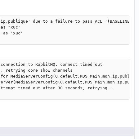
ip.publique' due to a failure to pass ACL '(BASELINE)'

as 'xuc'

 as 'xuc'

connection to RabbitMQ. connect timed out

, retrying core show channels

for MediaServerConfig(0,default,MDS Main,mon.ip.publique
erver(MediaServerConfig(0,default,MDS Main,mon.ip.publiq
ttempt timed out after 30 seconds, retrying...
