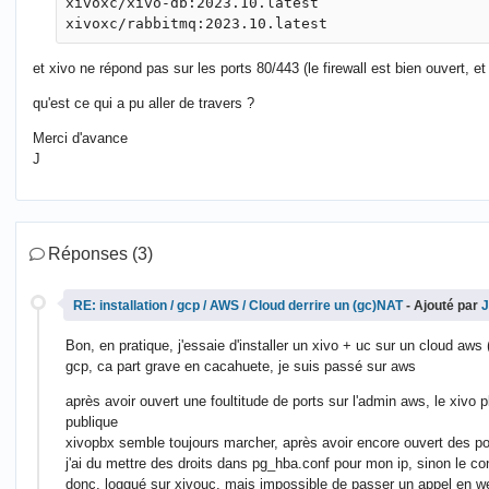
xivoxc/xivo-db:2023.10.latest

et xivo ne répond pas sur les ports 80/443 (le firewall est bien ouvert, 
qu'est ce qui a pu aller de travers ?
Merci d'avance
J
Réponses (3)
RE: installation / gcp / AWS / Cloud derrire un (gc)NAT
- Ajouté par
J
Bon, en pratique, j'essaie d'installer un xivo + uc sur un cloud aws 
gcp, ca part grave en cacahuete, je suis passé sur aws
après avoir ouvert une foultitude de ports sur l'admin aws, le xivo p
publique
xivopbx semble toujours marcher, après avoir encore ouvert des por
j'ai du mettre des droits dans pg_hba.conf pour mon ip, sinon le con
donc, loggué sur xivouc, mais impossible de passer un appel en w