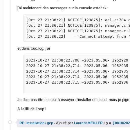
j'ai maintenant des messages sur la console asterisk:
[Oct 27 21:36:21] NOTICE[123875]: acl.c:784 a
[Oct 27 21:36:21] NOTICE[123875]: manager.c:3
[Oct 27 21:36:21] NOTICE[123875]: manager.c:3
et dans xuc.log, j'ai
2023-10-27 21:38:22,708 -2023.05.06- 1952929 
2023-10-27 21:38:22,714 -2023.05.06- 1952935 
2023-10-27 21:38:22,714 -2023.05.06- 1952935 
2023-10-27 21:38:22,714 -2023.05.06- 1952935
2023-10-27 21:38:22,715 -2023.05.06- 1952936 
Je dois pas être le seul à essayer d'installer en cloud, mais je pige
A l'aiiiiiiide ! svp !
RE: installation / gcp
- Ajouté par
Laurent MEILLER
il y a