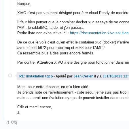
Bonjour,
XiVO n'est pas vraiment désigné pour être cloud Ready de manière
Il faut bien penser que le container docker xuc essaye de se connec
l'AMI, le rabbitMQ, la db, et j'en passe....
Petite liste non exhaustive ici :
https://documentation.xivo.solution
De ce que je vois c'est qu'en effet le container xuc (docker) n'arriv
avec le port 5672 pour rabbitmq et 5038 pour l'AMI ?
Ca ressemble plus à des ports encore fermés.
Par contre,
Attention
XiVO a été désigné pour fonctionner dans un r
RE: installation / gcp
- Ajouté par
Jean Cerien
il y a
Merci pour cette réponse, ca m'a bien aidé.
Je prends note de l'avertissement - coté sécu, je ne suis pas trop in
mais ca serait une évolution sympa de pouvoir installer dans un cl
Cdlt et merci encore,
J.
(1-3/3)