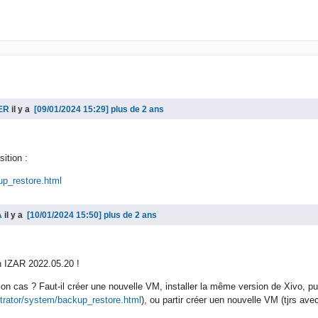
IER
il y a
plus de 2 ans
ition :
up_restore.html
A
il y a
plus de 2 ans
n IZAR 2022.05.20 !
on cas ? Faut-il créer une nouvelle VM, installer la même version de Xivo, pui
strator/system/backup_restore.html
), ou partir créer uen nouvelle VM (tjrs av