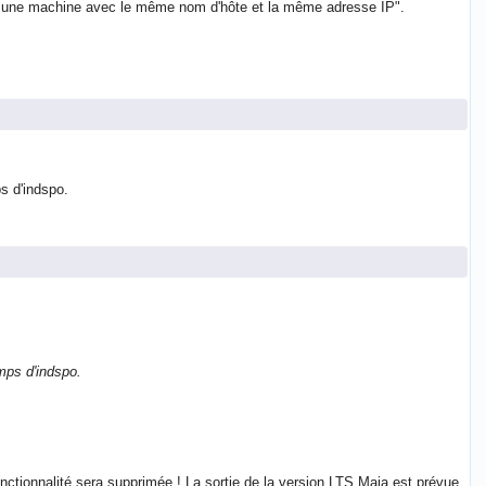
ur une machine avec le même nom d'hôte et la même adresse IP".
s d'indspo.
mps d'indspo.
onctionnalité sera supprimée ! La sortie de la version LTS Maia est prévue