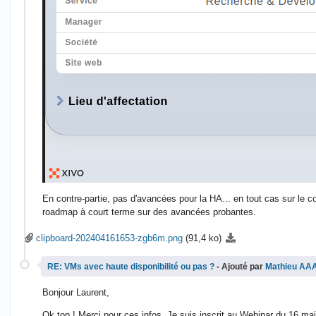
En contre-partie, pas d'avancées pour la HA... en tout cas sur le 
roadmap à court terme sur des avancées probantes.
clipboard-202404161653-zgb6m.png
(91,4 ko)
RE: VMs avec haute disponibilité ou pas ?
- Ajouté par
Mathieu AA
Bonjour Laurent,
Ok top ! Merci pour ces infos. Je suis inscrit au Webinar du 16 mai