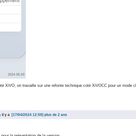
coté XiVO, on travaille sur une refonte technique coté XiVOCC pour un mode c
A
il y a
plus de 2 ans
 pour la présentation de la version.