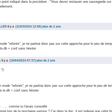
e point indiqué dans la procédure : "Vous devez restaurer une sauvegarde s
éellement.
ILLER
il y a
plus de 2 ans
ode "refonte", je ne partirai donc pas sur cette approche pour le peu de temp
e la db + conf sans hésiter
A
il y a
plus de 2 ans
 ?
):
 mode "refonte", je ne partirai donc pas sur cette approche pour le peu de te
 de la db + conf sans hésiter
...... comme tu l'avais conseillé
mé lors de la prochaine version ? Car dans la doc, il est indiqué que cette f