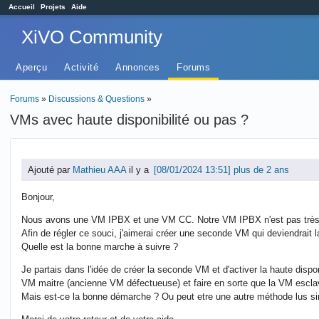
Accueil
Projets
Aide
XiVO Community
Aperçu
Activité
Annonces
Forums
Forums
»
Discussions & Questions
»
VMs avec haute disponibilité ou pas ?
Ajouté par
Mathieu AAA
il y a
plus de 2 ans
Bonjour,
Nous avons une VM IPBX et une VM CC. Notre VM IPBX n'est pas très en
Afin de régler ce souci, j'aimerai créer une seconde VM qui deviendrait la
Quelle est la bonne marche à suivre ?
Je partais dans l'idée de créer la seconde VM et d'activer la haute disponi
VM maitre (ancienne VM défectueuse) et faire en sorte que la VM escla
Mais est-ce la bonne démarche ? Ou peut etre une autre méthode lus sim