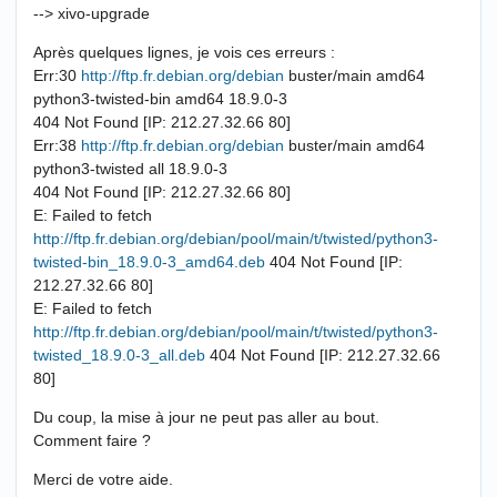
--> xivo-upgrade
Après quelques lignes, je vois ces erreurs :
Err:30
http://ftp.fr.debian.org/debian
buster/main amd64
python3-twisted-bin amd64 18.9.0-3
404 Not Found [IP: 212.27.32.66 80]
Err:38
http://ftp.fr.debian.org/debian
buster/main amd64
python3-twisted all 18.9.0-3
404 Not Found [IP: 212.27.32.66 80]
E: Failed to fetch
http://ftp.fr.debian.org/debian/pool/main/t/twisted/python3-
twisted-bin_18.9.0-3_amd64.deb
404 Not Found [IP:
212.27.32.66 80]
E: Failed to fetch
http://ftp.fr.debian.org/debian/pool/main/t/twisted/python3-
twisted_18.9.0-3_all.deb
404 Not Found [IP: 212.27.32.66
80]
Du coup, la mise à jour ne peut pas aller au bout.
Comment faire ?
Merci de votre aide.