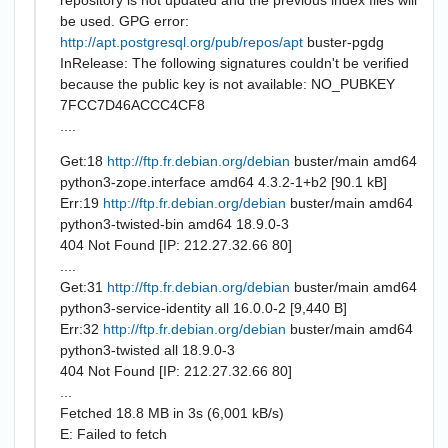
repository is not updated and the previous index files will
be used. GPG error:
http://apt.postgresql.org/pub/repos/apt
buster-pgdg
InRelease: The following signatures couldn't be verified
because the public key is not available: NO_PUBKEY
7FCC7D46ACCC4CF8
....
Get:18
http://ftp.fr.debian.org/debian
buster/main amd64
python3-zope.interface amd64 4.3.2-1+b2 [90.1 kB]
Err:19
http://ftp.fr.debian.org/debian
buster/main amd64
python3-twisted-bin amd64 18.9.0-3
404 Not Found [IP: 212.27.32.66 80]
....
Get:31
http://ftp.fr.debian.org/debian
buster/main amd64
python3-service-identity all 16.0.0-2 [9,440 B]
Err:32
http://ftp.fr.debian.org/debian
buster/main amd64
python3-twisted all 18.9.0-3
404 Not Found [IP: 212.27.32.66 80]
...
Fetched 18.8 MB in 3s (6,001 kB/s)
E: Failed to fetch