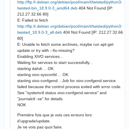
http://ftp.fr.debian.org/debian/pool/main/t/twisted/python3-
twisted-bin_18.9.0-3_amd64.deb
404 Not Found [IP:
212.27.32.66 80]
E: Failed to fetch
http://ftp.fr.debian.org/debian/pool/main/t/twisted/python3-
twisted_18.9.0-3_all.deb
404 Not Found [IP: 212.27.32.66
80]
E: Unable to fetch some archives, maybe run apt-get
update or try with --fix-missing?
Enabling XiVO services...
Waiting for services to start successfully...
starting dahdi ... OK
starting xivo-sysconfd ... OK
starting xivo-confgend ...Job for xivo-confgend.service
failed because the control process exited with error code.
See "systemctl status xivo-confgend.service" and
"journalctl -xe" for details.
NOK
Première fois que je vois ces erreurs lors
d'upgrade/update.
Je ne vois pas quoi faire.