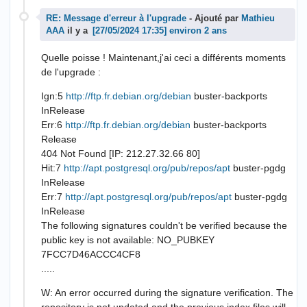
RE: Message d'erreur à l'upgrade
- Ajouté par
Mathieu
AAA
il y a
environ 2 ans
Quelle poisse ! Maintenant,j'ai ceci a différents moments
de l'upgrade :
Ign:5
http://ftp.fr.debian.org/debian
buster-backports
InRelease
Err:6
http://ftp.fr.debian.org/debian
buster-backports
Release
404 Not Found [IP: 212.27.32.66 80]
Hit:7
http://apt.postgresql.org/pub/repos/apt
buster-pgdg
InRelease
Err:7
http://apt.postgresql.org/pub/repos/apt
buster-pgdg
InRelease
The following signatures couldn't be verified because the
public key is not available: NO_PUBKEY
7FCC7D46ACCC4CF8
.....
W: An error occurred during the signature verification. The