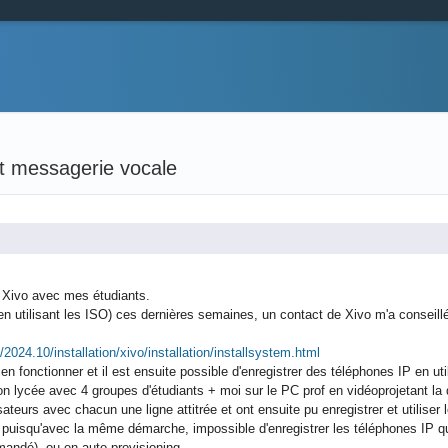
nt messagerie vocale
on Xivo avec mes étudiants.
en utilisant les ISO) ces dernières semaines, un contact de Xivo m'a conseillé,
2024.10/installation/xivo/installation/installsystem.html
ien fonctionner et il est ensuite possible d'enregistrer des téléphones IP en uti
 lycée avec 4 groupes d'étudiants + moi sur le PC prof en vidéoprojetant la
isateurs avec chacun une ligne attitrée et ont ensuite pu enregistrer et utiliser 
e puisqu'avec la même démarche, impossible d'enregistrer les téléphones IP que
mandé), ou en auto-provisioning.