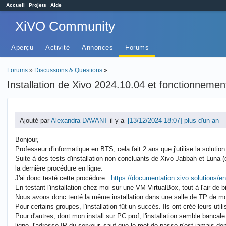
Accueil
Projets
Aide
XiVO Community
Aperçu
Activité
Annonces
Forums
Forums
»
Discussions & Questions
»
Installation de Xivo 2024.10.04 et fonctionneme
Ajouté par
Alexandra DAVANT
il y a
plus d'un an
Bonjour,
Professeur d'informatique en BTS, cela fait 2 ans que j'utilise la soluti
Suite à des tests d'installation non concluants de Xivo Jabbah et Luna (
la dernière procédure en ligne.
J'ai donc testé cette procédure :
https://documentation.xivo.solutions/en/
En testant l'installation chez moi sur une VM VirtualBox, tout à l'air de b
Nous avons donc tenté la même installation dans une salle de TP de mon
Pour certains groupes, l'installation fût un succès. Ils ont créé leurs util
Pour d'autres, dont mon install sur PC prof, l'installation semble bancal
ligne, l'adresse IP du serveur, sauf que le mot de passe n'est jamais de