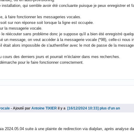
 une installation, qui semble avoir été concluante puisque je peux enregistrer e
alle, à faire fonctionner les messageries vocales.
 soit sur non réponse soit lorsque la ligne est occupée.
sur la messagerie vocale.
e le réécouter sans problème donc je suppose qu'il a bien été enregistré quelq
aissé un message, on veut accéder à la messagerie vocale (*98), celle-ci nou
 il était alors impossible de s'authentifier avec le mot de passe de la message
au cours des derniers jours et pourrait m'éclairer dans mes recherches.
 démarche pour le faire fonctionner correctement.
vocale
- Ajouté par
Antoine TIXIER
il y a
plus d'un an
 2024.05.04 suite à une plainte de redirection via dialplan, après analyse da