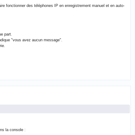
t faire fonctionner des téléphones IP en enregistrement manuel et en auto-
ue part.
s indique "vous avez aucun message".
rie.
ns la console :