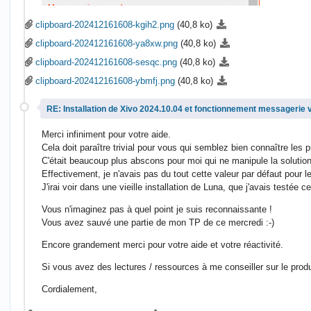
clipboard-202412161608-kgih2.png
(40,8 ko)
clipboard-202412161608-ya8xw.png
(40,8 ko)
clipboard-202412161608-sesqc.png
(40,8 ko)
clipboard-202412161608-ybmfj.png
(40,8 ko)
RE: Installation de Xivo 2024.10.04 et fonctionnement messagerie 
Merci infiniment pour votre aide.
Cela doit paraître trivial pour vous qui semblez bien connaître les 
C'était beaucoup plus abscons pour moi qui ne manipule la solution
Effectivement, je n'avais pas du tout cette valeur par défaut pour
J'irai voir dans une vieille installation de Luna, que j'avais testée 
Vous n'imaginez pas à quel point je suis reconnaissante !
Vous avez sauvé une partie de mon TP de ce mercredi :-)
Encore grandement merci pour votre aide et votre réactivité.
Si vous avez des lectures / ressources à me conseiller sur le produ
Cordialement,