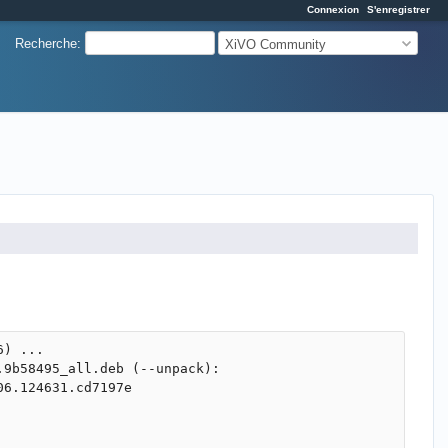
Connexion
S'enregistrer
Recherche
:
XiVO Community
) ...

9b58495_all.deb (--unpack):

6.124631.cd7197e
