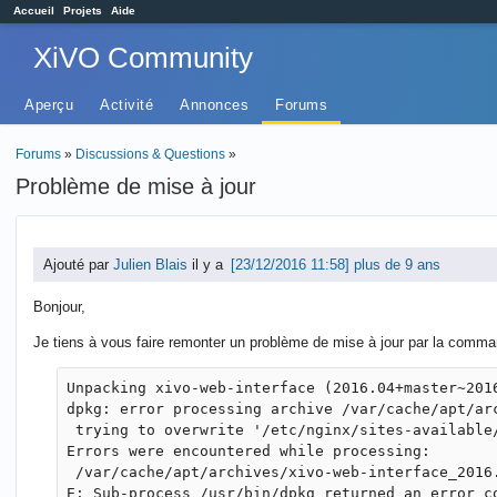
Accueil
Projets
Aide
XiVO Community
Aperçu
Activité
Annonces
Forums
Forums
»
Discussions & Questions
»
Problème de mise à jour
Ajouté par
Julien Blais
il y a
plus de 9 ans
Bonjour,
Je tiens à vous faire remonter un problème de mise à jour par la comma
Unpacking xivo-web-interface (2016.04+master~201
dpkg: error processing archive /var/cache/apt/ar
 trying to overwrite '/etc/nginx/sites-available
Errors were encountered while processing:

 /var/cache/apt/archives/xivo-web-interface_2016.
E: Sub-process /usr/bin/dpkg returned an error co