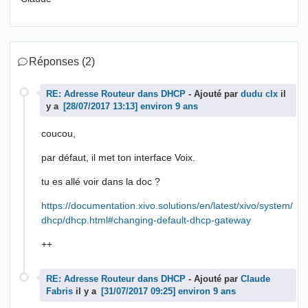
Réponses (2)
RE: Adresse Routeur dans DHCP
- Ajouté par
dudu clx
il
y a
environ 9 ans
coucou,
par défaut, il met ton interface Voix.
tu es allé voir dans la doc ?
https://documentation.xivo.solutions/en/latest/xivo/system/
dhcp/dhcp.html#changing-default-dhcp-gateway
++
RE: Adresse Routeur dans DHCP
- Ajouté par
Claude
Fabris
il y a
environ 9 ans