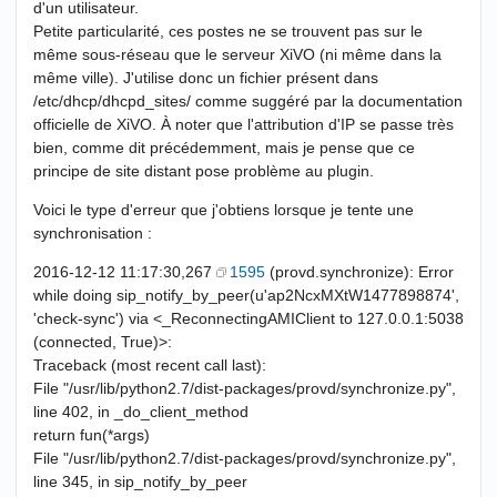
d'un utilisateur.
Petite particularité, ces postes ne se trouvent pas sur le
même sous-réseau que le serveur XiVO (ni même dans la
même ville). J'utilise donc un fichier présent dans
/etc/dhcp/dhcpd_sites/ comme suggéré par la documentation
officielle de XiVO. À noter que l'attribution d'IP se passe très
bien, comme dit précédemment, mais je pense que ce
principe de site distant pose problème au plugin.
Voici le type d'erreur que j'obtiens lorsque je tente une
synchronisation :
2016-12-12 11:17:30,267
1595
(provd.synchronize): Error
while doing sip_notify_by_peer(u'ap2NcxMXtW1477898874',
'check-sync') via <_ReconnectingAMIClient to 127.0.0.1:5038
(connected, True)>:
Traceback (most recent call last):
File "/usr/lib/python2.7/dist-packages/provd/synchronize.py",
line 402, in _do_client_method
return fun(*args)
File "/usr/lib/python2.7/dist-packages/provd/synchronize.py",
line 345, in sip_notify_by_peer