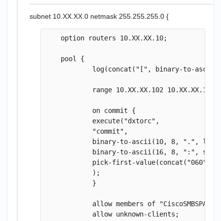
subnet 10.XX.XX.0 netmask 255.255.255.0 {
    option routers 10.XX.XX.10;

    pool {

            log(concat("[", binary-to-ascii(1
            range 10.XX.XX.102 10.XX.XX.199;

            on commit {

            execute("dxtorc",

            "commit",

            binary-to-ascii(10, 8, ".", lease
            binary-to-ascii(16, 8, ":", suffi
            pick-first-value(concat("060", b
            );

            }

            allow members of "CiscoSMBSPA504G
            allow unknown-clients;
