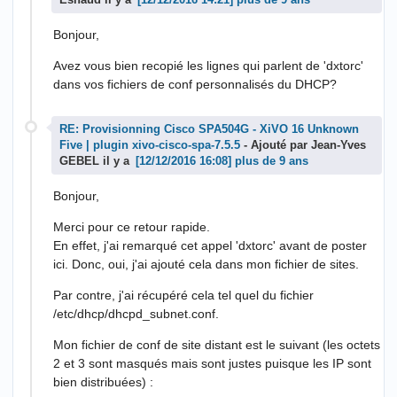
Esnaud il y a
plus de 9 ans
Bonjour,
Avez vous bien recopié les lignes qui parlent de 'dxtorc'
dans vos fichiers de conf personnalisés du DHCP?
RE: Provisionning Cisco SPA504G - XiVO 16 Unknown
Five | plugin xivo-cisco-spa-7.5.5
- Ajouté par Jean-Yves
GEBEL il y a
plus de 9 ans
Bonjour,
Merci pour ce retour rapide.
En effet, j'ai remarqué cet appel 'dxtorc' avant de poster
ici. Donc, oui, j'ai ajouté cela dans mon fichier de sites.
Par contre, j'ai récupéré cela tel quel du fichier
/etc/dhcp/dhcpd_subnet.conf.
Mon fichier de conf de site distant est le suivant (les octets
2 et 3 sont masqués mais sont justes puisque les IP sont
bien distribuées) :