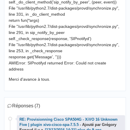
self._do_client_method('sip_notify_by_peer', (peer, event))
File "/usr/lib/python2.7/dist-packages/provd/synchronize.py",
line 331, in _do_client_method
return fun(*args)
File "/usr/lib/python2.7/dist-packages/provd/synchronize.py",
line 291, in sip_notify_by_peer
self._check_response(response, 'SIPnotifyd')
File "/usr/lib/python2.7/dist-packages/provd/synchronize.py",
line 253, in _check_response
response.get('Message', '')))
AMIError: SIPnotifyd returned Error: Could not create
address
Merci d'avance à tous.
Réponses (7)
RE: Provisionning Cisco SPA504G - XiVO 16 Unknown
Five | plugin xivo-cisco-spa-7.5.5
- Ajouté par Grégory