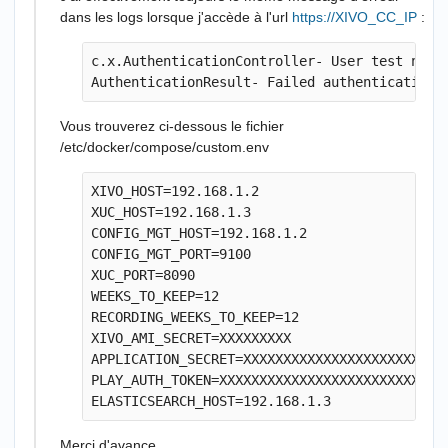
dans les logs lorsque j'accède à l'url
https://XIVO_CC_IP
:
c.x.AuthenticationController- User test not f
Vous trouverez ci-dessous le fichier
/etc/docker/compose/custom.env
XIVO_HOST=192.168.1.2

XUC_HOST=192.168.1.3

CONFIG_MGT_HOST=192.168.1.2

CONFIG_MGT_PORT=9100

XUC_PORT=8090

WEEKS_TO_KEEP=12

RECORDING_WEEKS_TO_KEEP=12

XIVO_AMI_SECRET=XXXXXXXXX

APPLICATION_SECRET=XXXXXXXXXXXXXXXXXXXXXXXXXX
PLAY_AUTH_TOKEN=XXXXXXXXXXXXXXXXXXXXXXXXXXXXX
Merci d'avance.