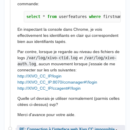
commande:
select
*
from
userfeatures
where
firstname
=
"
En inspectant la console dans Chrome, je vois
effectivement les identifiants en clair qui correspondent
bien aux identifiants tapés.
Par contre, lorsque je regarde au niveau des fichiers de
logs
/var/log/xivo-ctid.log
et
/var/log/xivo-
auth.log
, aucun mouvement lorsque j'essaie de me
connecter sur les urls suivantes:
http://XIVO_CC_IP/login
http://XIVO_CC_IP:8070/ccmanager#!/login
http://XIVO_CC_IP/ccagent#!/login
Quelle url devrais-je utiliser normalement (parmis celles
citées ci-dessus) svp?
Merci d'avance pour votre aide.
RE: Connection à l'interface web Xivo CC impossible
-