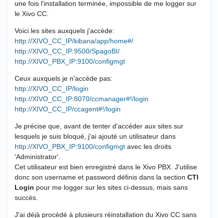
une fois l'installation terminée, impossible de me logger sur
le Xivo CC.
Voici les sites auxquels j'accède:
http://XIVO_CC_IP/kibana/app/home#/
http://XIVO_CC_IP:9500/SpagoBI/
http://XIVO_PBX_IP:9100/configmgt
Ceux auxquels je n'accède pas:
http://XIVO_CC_IP/login
http://XIVO_CC_IP:8070/ccmanager#!/login
http://XIVO_CC_IP/ccagent#!/login
Je précise que, avant de tenter d'accéder aux sites sur
lesquels je suis bloqué, j'ai ajouté un utilisateur dans
http://XIVO_PBX_IP:9100/configmgt
avec les droits
'Administrator'.
Cet utilisateur est bien enregistré dans le Xivo PBX. J'utilise
donc son username et password définis dans la section
CTI
Login
pour me logger sur les sites ci-dessus, mais sans
succès.
J'ai déjà procédé à plusieurs réinstallation du Xivo CC sans