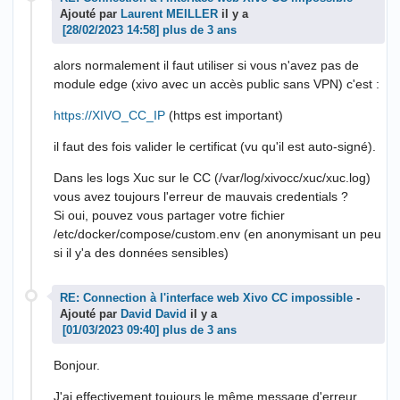
Ajouté par
Laurent MEILLER
il y a
plus de 3 ans
alors normalement il faut utiliser si vous n'avez pas de
module edge (xivo avec un accès public sans VPN) c'est :
https://XIVO_CC_IP
(https est important)
il faut des fois valider le certificat (vu qu'il est auto-signé).
Dans les logs Xuc sur le CC (/var/log/xivocc/xuc/xuc.log)
vous avez toujours l'erreur de mauvais credentials ?
Si oui, pouvez vous partager votre fichier
/etc/docker/compose/custom.env (en anonymisant un peu
si il y'a des données sensibles)
RE: Connection à l'interface web Xivo CC impossible
-
Ajouté par
David David
il y a
plus de 3 ans
Bonjour.
J'ai effectivement toujours le même message d'erreur