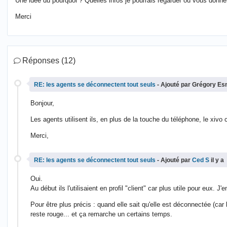
Une idée du pourquoi ? Quelles infos je pourrais regarder ou vous donne
Merci
Réponses (12)
RE: les agents se déconnectent tout seuls
- Ajouté par Grégory Esn
Bonjour,
Les agents utilisent ils, en plus de la touche du téléphone, le xivo c
Merci,
RE: les agents se déconnectent tout seuls
- Ajouté par
Ced S
il y a
Oui.
Au début ils l'utilisaient en profil "client" car plus utile pour eux. J
Pour être plus précis : quand elle sait qu'elle est déconnectée (car
reste rouge... et ça remarche un certains temps.