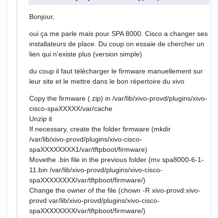
Bonjour,
oui ça me parle mais pour SPA 8000. Cisco a changer ses
installateurs de place. Du coup on essaie de chercher un
lien qui n'existe plus (version simple)
du coup il faut télécharger le firmware manuellement sur
leur site et le mettre dans le bon répertoire du xivo
Copy the firmware (.zip) in /var/lib/xivo-provd/plugins/xivo-
cisco-spaXXXXX/var/cache
Unzip it
If necessary, create the folder firmware (mkdir
/var/lib/xivo-provd/plugins/xivo-cisco-
spaXXXXXXXX1/var/tftpboot/firmware)
Movethe .bin file in the previous folder (mv spa8000-6-1-
11.bin /var/lib/xivo-provd/plugins/xivo-cisco-
spaXXXXXXXX/var/tftpboot/firmware/)
Change the owner of the file (chown -R xivo-provd:xivo-
provd var/lib/xivo-provd/plugins/xivo-cisco-
spaXXXXXXXX/var/tftpboot/firmware/)