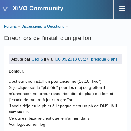
XiVO Community
Forums
»
Discussions & Questions
»
Erreur lors de l'install d'un greffon
Ajouté par
Ced S
il y a
presque 8 ans
Bonjour,
c'est sur une install un peu ancienne (15.10 "five")
Si je clique sur la "plabète" pour les màj de greffon il
m'annonce une erreur (sans rien dire de plus) et idem si
j’essaie de mettre à jour un greffon.
J'avais déjà eu le pb et à l'époque c'est un pb de DNS, là il
semble OK
Ce qui est bizarre c'est que je n'ai rien dans
/var.log/daemon.log