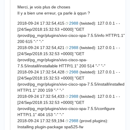
Merci, je vois plus de choses
Il y a bien une erreur, ça parle à qqun ?
2018-09-24 17:32:54,415
2988
(twisted): 127.0.0.1 - -
[24/Sep/2018:15:32:53 +0000] "GET
/provd/pg_mgr/plugins/xivo-cisco-spa-7.5.5/info HTTP/1.1"
200 615 "-" "-"
2018-09-24 17:32:54,421
2988
(twisted): 127.0.0.1 - -
[24/Sep/2018:15:32:53 +0000] "GET
/provd/pg_mgr/plugins/xivo-cisco-spa-
7.5.5/install/installable HTTP/1.1" 200 514 "-" "-"
2018-09-24 17:32:54,428
2988
(twisted): 127.0.0.1 - -
[24/Sep/2018:15:32:53 +0000] "GET
/provd/pg_mgr/plugins/xivo-cisco-spa-7.5.5/install/installed
HTTP/1.1" 200 159 "-" "-"
2018-09-24 17:32:54,433
2988
(twisted): 127.0.0.1 - -
[24/Sep/2018:15:32:53 +0000] "GET
/provd/pg_mgr/plugins/xivo-cisco-spa-7.5.5/configure
HTTP/1.1" 404 153 "-" "-"
2018-09-24 17:32:59,194
2988
(provd.plugins):
Installing plugin-package spa525-fw