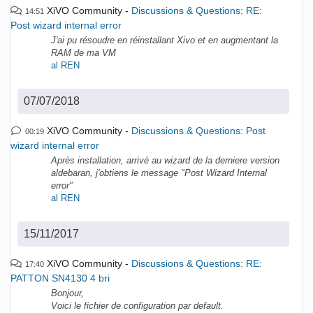
XiVO Community
Discussions & Questions: RE:
14:51
Post wizard internal error
J'ai pu résoudre en réinstallant Xivo et en augmentant la
RAM de ma VM
al REN
07/07/2018
XiVO Community
Discussions & Questions: Post
00:19
wizard internal error
Après installation, arrivé au wizard de la derniere version
aldebaran, j'obtiens le message "Post Wizard Internal
error"
al REN
15/11/2017
XiVO Community
Discussions & Questions: RE:
17:40
PATTON SN4130 4 bri
Bonjour,
Voici le fichier de configuration par default.