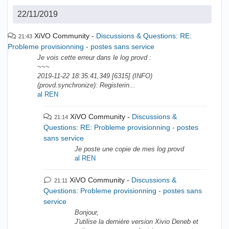
22/11/2019
XiVO Community
Discussions & Questions: RE:
21:43
Probleme provisionning - postes sans service
Je vois cette erreur dans le log provd :
~~~
2019-11-22 18:35:41,349 [6315] (INFO)
(provd.synchronize): Registerin...
al REN
XiVO Community
Discussions &
21:14
Questions: RE: Probleme provisionning - postes
sans service
Je poste une copie de mes log provd
al REN
XiVO Community
Discussions &
21:11
Questions: Probleme provisionning - postes sans
service
Bonjour,
J'utilise la dernière version Xivio Deneb et