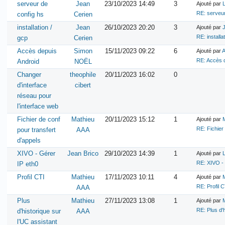
serveur de
Jean
23/10/2023 14:49
3
Ajouté par
RE: serveur
config hs
Cerien
installation /
Jean
26/10/2023 20:20
3
Ajouté par
RE: installa
gcp
Cerien
Accès depuis
Simon
15/11/2023 09:22
6
Ajouté par
A
RE: Accès 
Android
NOËL
Changer
theophile
20/11/2023 16:02
0
d'interface
cibert
réseau pour
l'interface web
Fichier de conf
Mathieu
20/11/2023 15:12
1
Ajouté par
RE: Fichier
pour transfert
AAA
d'appels
XIVO - Gérer
Jean Brico
29/10/2023 14:39
1
Ajouté par
RE: XIVO - 
IP eth0
Profil CTI
Mathieu
17/11/2023 10:11
4
Ajouté par
RE: Profil C
AAA
Plus
Mathieu
27/11/2023 13:08
1
Ajouté par
RE: Plus d'h
d'historique sur
AAA
l'UC assistant