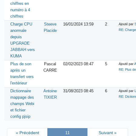
chiffres en
numéro à 4
chiffres
Charge CPU
Steeve
16/01/2024 13:59
2
Ajouté par
RE: Charg
anormale
Placide
depuis
UPGRADE
JABBAH vers
KUMA
Plus de son
Pascal
02/02/2023 08:47
5
Ajouté par
A
RE: Plus de
après un
CARRE
transfert vers
l'extérieur
Dictionnaire
Antoine
31/08/2023 08:45
6
Ajouté par
RE: Diction
mappage des
TIXIER
champs Webi
et fichier
config pjsip
« Précédent
11
Suivant »