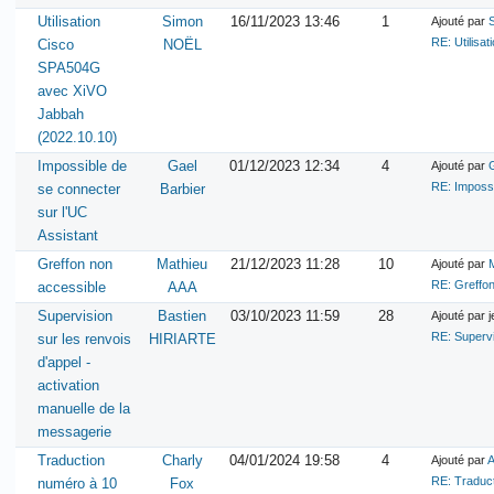
Utilisation
Simon
16/11/2023 13:46
1
Ajouté par
RE: Utilis
Cisco
NOËL
SPA504G
avec XiVO
Jabbah
(2022.10.10)
Impossible de
Gael
01/12/2023 12:34
4
Ajouté par
RE: Impossi
se connecter
Barbier
sur l'UC
Assistant
Greffon non
Mathieu
21/12/2023 11:28
10
Ajouté par
RE: Greffon
accessible
AAA
Supervision
Bastien
03/10/2023 11:59
28
Ajouté par j
RE: Supervis
sur les renvois
HIRIARTE
d'appel -
activation
manuelle de la
messagerie
Traduction
Charly
04/01/2024 19:58
4
Ajouté par
A
RE: Traduct
numéro à 10
Fox