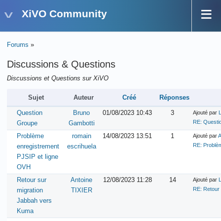
XiVO Community
Forums
»
Discussions & Questions
Discussions et Questions sur XiVO
Sujet
Auteur
Créé
Réponses
Question
Bruno
01/08/2023 10:43
3
Ajouté par
RE: Questi
Groupe
Gambotti
Problème
romain
14/08/2023 13:51
1
Ajouté par
A
RE: Problè
enregistrement
escrihuela
PJSIP et ligne
OVH
Retour sur
Antoine
12/08/2023 11:28
14
Ajouté par
RE: Retour
migration
TIXIER
Jabbah vers
Kuma