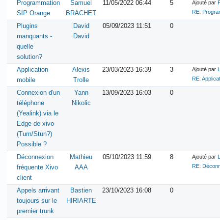
Programmation
Samuel
11/05/2022 06:44
5
Ajouté par
RE: Progra
SIP Orange
BRACHET
Plugins
David
05/09/2023 11:51
0
manquants -
David
quelle
solution?
Application
Alexis
23/03/2023 16:39
3
Ajouté par
RE: Applica
mobile
Trolle
Connexion d'un
Yann
13/09/2023 16:03
0
téléphone
Nikolic
(Yealink) via le
Edge de xivo
(Turn/Stun?)
Possible ?
Déconnexion
Mathieu
05/10/2023 11:59
8
Ajouté par
RE: Déconne
fréquente Xivo
AAA
client
Appels arrivant
Bastien
23/10/2023 16:08
0
toujours sur le
HIRIARTE
premier trunk